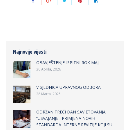
Share
Share
Share
Share
Share
with
with
with
with
with
Twitter
Pinterest
Facebook
Google+
LinkedIn
Najnovije vijesti
OBAVJEŠTENJE-ISPITNI ROK MAJ
30 Aprila, 2026
V SJEDNICA UPRAVNOG ODBORA
28 Marta, 2025
ODRŽAN TREĆI DAN SAVJETOVANJA:
“USVAJANJE I PRIMJENA NOVIH
STANDARDA INTERNE REVIZIJE KOJI SU