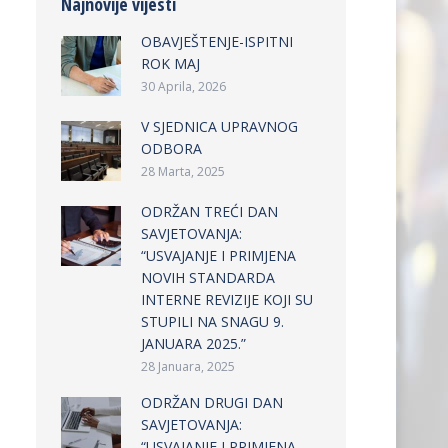
Najnovije vijesti
OBAVJEŠTENJE-ISPITNI
ROK MAJ
30 Aprila, 2026
V SJEDNICA UPRAVNOG
ODBORA
28 Marta, 2025
ODRŽAN TREĆI DAN
SAVJETOVANJA:
“USVAJANJE I PRIMJENA
NOVIH STANDARDA
INTERNE REVIZIJE KOJI SU
STUPILI NA SNAGU 9.
JANUARA 2025.”
28 Januara, 2025
ODRŽAN DRUGI DAN
SAVJETOVANJA:
“USVAJANJE I PRIMJENA