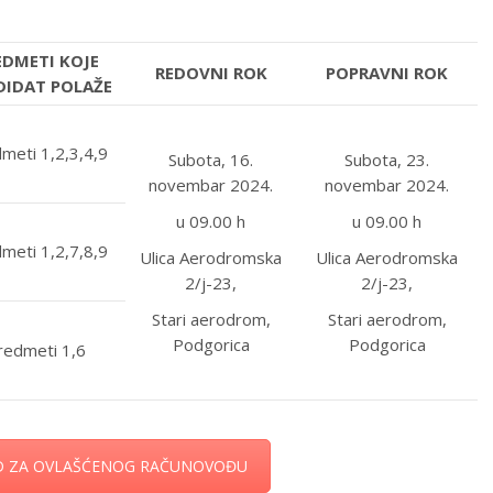
EDMETI KOJE
REDOVNI ROK
POPRAVNI ROK
DIDAT POLAŽE
meti 1,2,3,4,9
Subota, 16.
Subota, 23.
novembar 2024.
novembar 2024.
u 09.00 h
u 09.00 h
meti 1,2,7,8,9
Ulica Aerodromska
Ulica Aerodromska
2/j-23,
2/j-23,
Stari aerodrom,
Stari aerodrom,
Podgorica
Podgorica
redmeti 1,6
D ZA OVLAŠĆENOG RAČUNOVOĐU