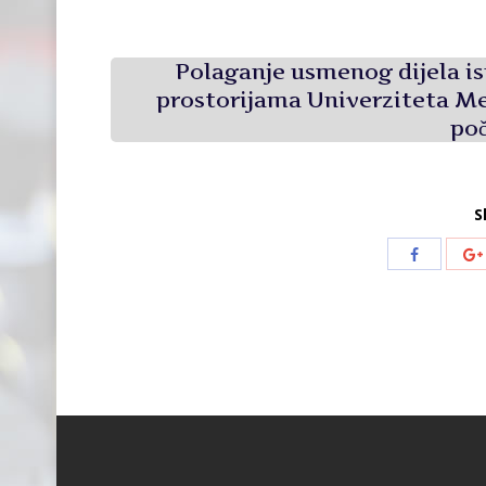
Polaganje usmenog dijela isp
prostorijama Univerziteta Me
poč
S
Share
with
Facebook