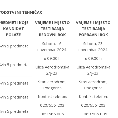
ODSTVENI TEHNIČAR
PREDMETI KOJE
VRIJEME I MJESTO
VRIJEME I MJESTO
KANDIDAT
TESTIRANJA
TESTIRANJA
POLAŽE
REDOVNI ROK
POPRAVNI ROK
Subota, 16.
Subota, 23.
Svih 5 predmeta
novembar 2024.
novembar 2024.
u 09:00 h
u 09:00 h
Svih 5 predmeta
Ulica Aerodromska
Ulica Aerodromska
2/j-23,
2/j-23,
Stari aerodrom,
Stari aerodrom,
Svih 5 predmeta
Podgorica
Podgorica
Kontakt telefon:
Kontakt telefon:
Svih 5 predmeta
020/656-203
020/656-203
Svih 5 predmeta
069 585 005
069 585 005