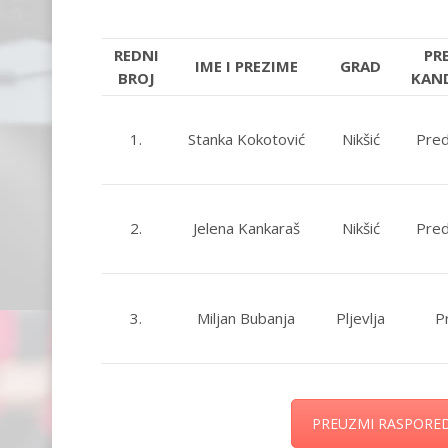
REDNI
PR
IME I PREZIME
GRAD
BROJ
KAN
1.
Stanka Kokotović
Nikšić
Pred
2.
Jelena Kankaraš
Nikšić
Pred
3.
Miljan Bubanja
Pljevlja
P
PREUZMI RASPORE