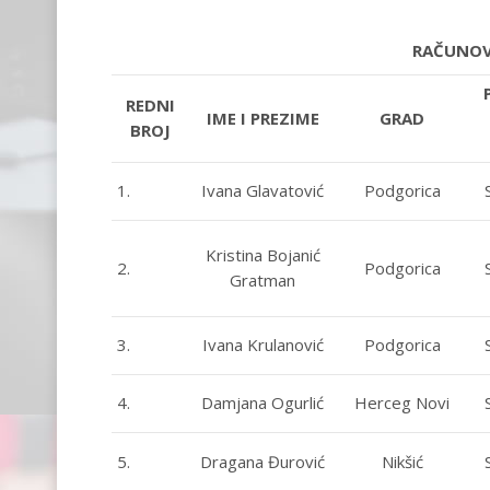
RAČUNOV
REDNI
IME I PREZIME
GRAD
BROJ
1.
Ivana Glavatović
Podgorica
Kristina Bojanić
2.
Podgorica
Gratman
3.
Ivana Krulanović
Podgorica
4.
Damjana Ogurlić
Herceg Novi
5.
Dragana Đurović
Nikšić