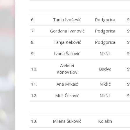
6.
Tanja Ivošević
Podgorica
S
7.
Gordana Ivanović
Podgorica
S
8.
Tanja Keković
Podgorica
S
9.
Ivana Šarović
Nikšić
S
Aleksei
10.
Budva
S
Konovalov
11.
Ana Mrkaić
Nikšić
S
12.
Milić Čurović
Nikšić
S
13.
Milena Šuković
Kolašin