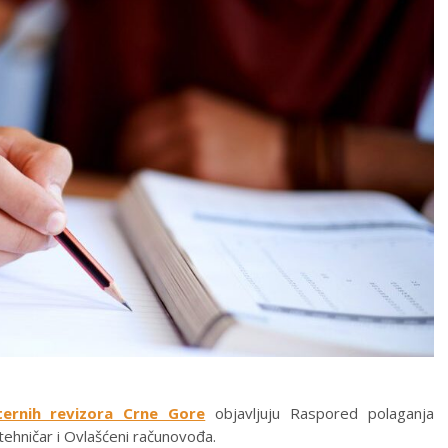
nternih revizora Crne Gore
objavljuju Raspored polaganja
tehničar i Ovlašćeni računovođa.