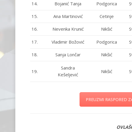
14.
Bojanić Tanja
Podgorica
S
15.
Ana Martinović
Cetinje
S
16.
Nevenka Krunić
Nikšić
S
17.
Vladimir Božović
Podgorica
S
18.
Sanja Lončar
Nikšić
S
Sandra
19.
Nikšić
S
Kešeljević
PREUZMI RASPORED 
OVLAŠ