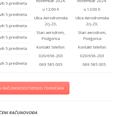
novembar 2024.
novembar 2024.
vih 5 predmeta
u 12:00 h
u 12:00 h
vih 5 predmeta
Ulica Aerodromska
Ulica Aerodromska
2/j-23,
2/j-23,
vih 5 predmeta
Stari aerodrom,
Stari aerodrom,
vih 5 predmeta
Podgorica
Podgorica
Kontakt telefon:
Kontakt telefon:
vih 5 predmeta
020/656-203
020/656-203
vih 5 predmeta
069 585 005
069 585 005
ZA RAČUNOVODSTVENOG TEHNIČARA
ĆENI RAČUNOVOĐA