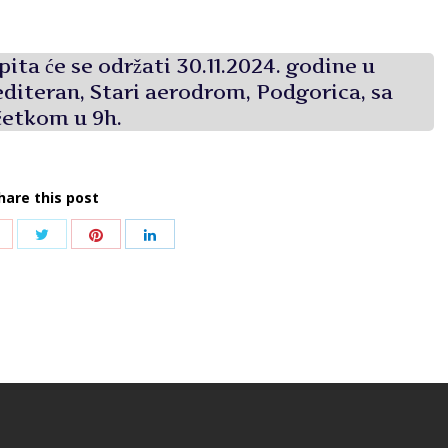
ita će se održati 30.11.2024. godine u
diteran, Stari aerodrom, Podgorica, sa
etkom u 9h.
hare this post
Share
Share
Share
Share
with
with
with
with
Twitter
Pinterest
Google+
LinkedIn