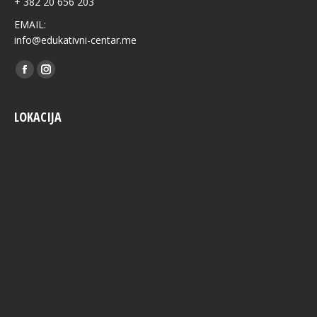
+ 382 20 656 203
EMAIL:
info@edukativni-centar.me
Find us on:
Facebook
Instagram
LOKACIJA