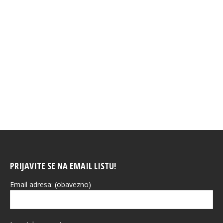
ODRŽANO PREDAVANJE NA TEMU “OBRAČUN
ZARADA U SKLADU SA PROGRAMOM REFORMI
»EVROPA SAD«”
Događaji
,
Vijesti
By
Dragana Melentijević
3 Juna, 2022
PRIJAVITE SE NA EMAIL LISTU!
Email adresa: (obavezno)