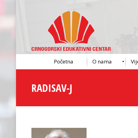
Početna
O nama
Vij
RADISAV-J