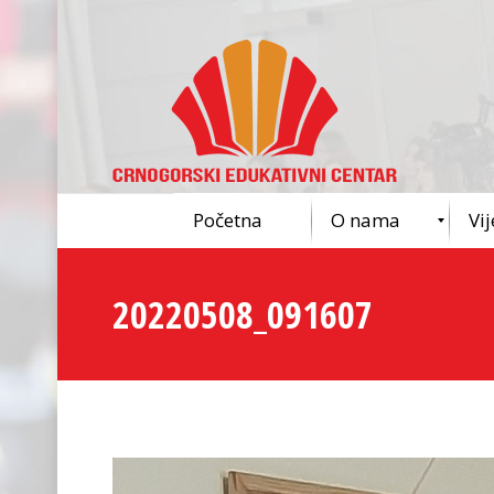
Početna
O nama
Vij
20220508_091607