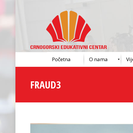
Početna
O nama
Vij
FRAUD3