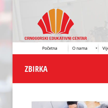
Početna
O nama
Vij
ZBIRKA