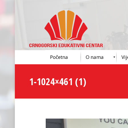
Početna
O nama
Vij
1-1024×461 (1)