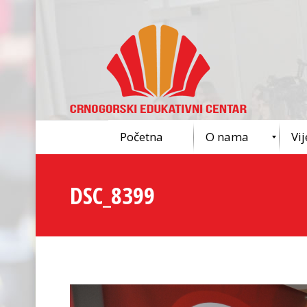
Početna
O nama
Vij
DSC_8399